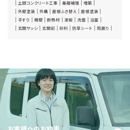
土間コンクリート工事
基礎補強
増築
外壁塗装
外構
屋根ふき替え
屋根塗装
手すり
擁壁
断熱材
波板
洗面
浴室
玄関サッシ
玄関前
砂利
防草シート
雨漏り
お客様へのお約束