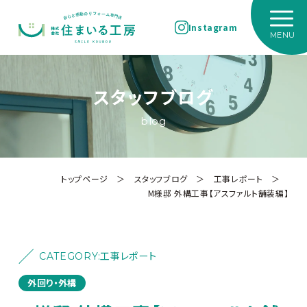
Instagram
スタッフブログ
blog
トップページ
＞
スタッフブログ
＞
工事レポート
＞
M様邸 外構工事【アスファルト舗装編】
CATEGORY:
工事レポート
外回り・外構