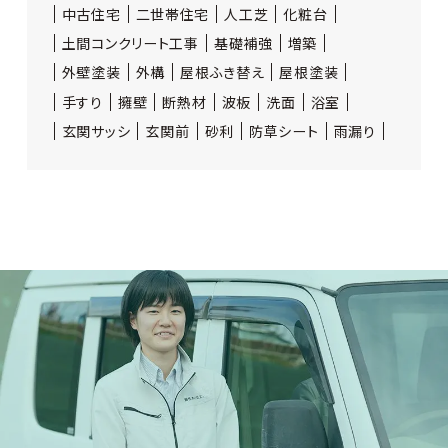
中古住宅
二世帯住宅
人工芝
化粧台
土間コンクリート工事
基礎補強
増築
外壁塗装
外構
屋根ふき替え
屋根塗装
手すり
擁壁
断熱材
波板
洗面
浴室
玄関サッシ
玄関前
砂利
防草シート
雨漏り