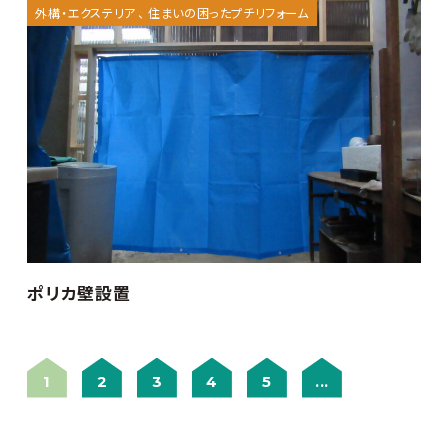
外構・エクステリア
住まいの困ったプチリフォーム
ポリカ壁設置
1
2
3
4
5
...