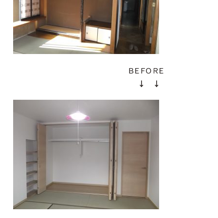
ＢＥＦＯＲＥ
↓ ↓