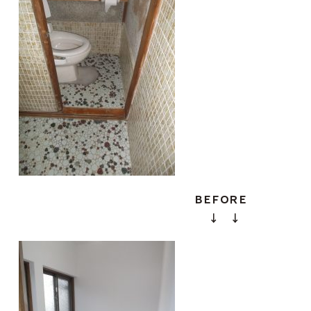
ＢＥＦＯＲＥ
↓ ↓