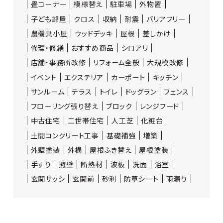
畳コーナー
模様替え
駐車場
外物置
子ども部屋
クロス
収納
耐震
バリアフリー
農機具小屋
ウッドデッキ
屋根
差しかけ
修理・修繕
おすすめ商品
シロアリ
店舗・事務所改修
リフォーム全般
大規模改修
イベント
エクステリア
カーポート
キッチン
サンルーム
テラス
トイレ
ドッグラン
フェンス
フローリング張り替え
ブロック
レンジフード
中古住宅
二世帯住宅
人工芝
化粧台
土間コンクリート工事
基礎補強
増築
外壁塗装
外構
屋根ふき替え
屋根塗装
手すり
擁壁
断熱材
波板
洗面
浴室
玄関サッシ
玄関前
砂利
防草シート
雨漏り