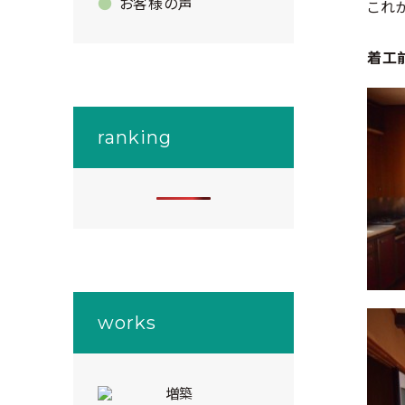
お客様の声
これ
着工
ranking
works
増築