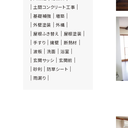
土間コンクリート工事
基礎補強
増築
外壁塗装
外構
屋根ふき替え
屋根塗装
手すり
擁壁
断熱材
波板
洗面
浴室
玄関サッシ
玄関前
砂利
防草シート
雨漏り