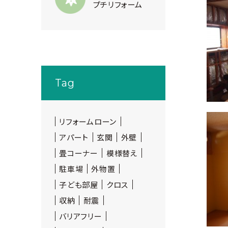
プチリフォーム
Tag
リフォームローン
アパート
玄関
外壁
畳コーナー
模様替え
駐車場
外物置
子ども部屋
クロス
収納
耐震
バリアフリー