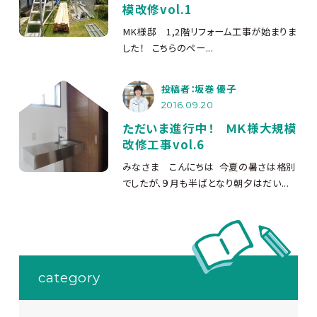
模改修vol.1
MK様邸 1,2階リフォーム工事が始まりま
した！ こちらのペー...
投稿者：坂巻 優子
2016.09.20
ただいま進行中！ ＭＫ様大規模
改修工事vol.6
みなさま こんにちは
今夏の暑さは格別
でしたが、９月も半ばとなり朝夕はだい...
category