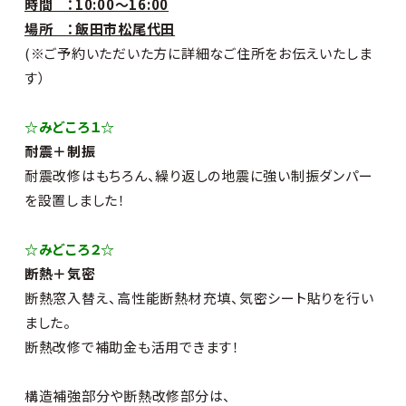
時間 ：10:00～16:00
場所 ：飯田市松尾代田
(※ご予約いただいた方に詳細なご住所をお伝えいたしま
す）
☆みどころ１☆
耐震＋制振
耐震改修はもちろん、繰り返しの地震に強い制振ダンパー
を設置しました！
☆みどころ２☆
断熱＋気密
断熱窓入替え、高性能断熱材充填、気密シート貼りを行い
ました。
断熱改修で補助金も活用できます！
構造補強部分や断熱改修部分は、