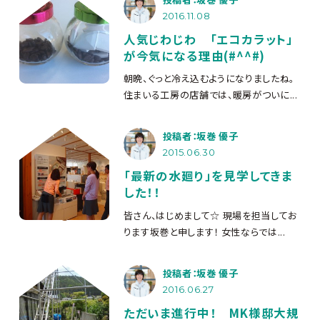
2016.11.08
人気じわじわ 「エコカラット」
が今気になる理由(#^^#)
朝晩、ぐっと冷え込むようになりましたね。
住まいる工房の店舗では、暖房がついに...
投稿者：坂巻 優子
2015.06.30
「最新の水廻り」を見学してきま
した！！
皆さん、はじめまして☆ 現場を担当してお
ります坂巻と申します！ 女性ならでは...
投稿者：坂巻 優子
2016.06.27
ただいま進行中！ MK様邸大規