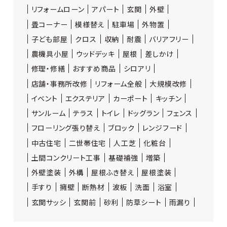
リフォームローン
アパート
玄関
外壁
畳コーナー
模様替え
駐車場
外物置
子ども部屋
クロス
収納
耐震
バリアフリー
農機具小屋
ウッドデッキ
屋根
差しかけ
修理・修繕
おすすめ商品
シロアリ
店舗・事務所改修
リフォーム全般
大規模改修
イベント
エクステリア
カーポート
キッチン
サンルーム
テラス
トイレ
ドッグラン
フェンス
フローリング張り替え
ブロック
レンジフード
中古住宅
二世帯住宅
人工芝
化粧台
土間コンクリート工事
基礎補強
増築
外壁塗装
外構
屋根ふき替え
屋根塗装
手すり
擁壁
断熱材
波板
洗面
浴室
玄関サッシ
玄関前
砂利
防草シート
雨漏り