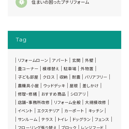
住まいの困ったプチリフォーム
Tag
リフォームローン
アパート
玄関
外壁
畳コーナー
模様替え
駐車場
外物置
子ども部屋
クロス
収納
耐震
バリアフリー
農機具小屋
ウッドデッキ
屋根
差しかけ
修理・修繕
おすすめ商品
シロアリ
店舗・事務所改修
リフォーム全般
大規模改修
イベント
エクステリア
カーポート
キッチン
サンルーム
テラス
トイレ
ドッグラン
フェンス
フローリング張り替え
ブロック
レンジフード