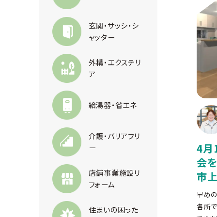
玄関・サッシ・シ
ャッター
外構・エクステリ
ア
給湯器・省エネ
介護・バリアフリ
4月
ー
会を
店舗事業施設リ
市
フォーム
早めの
各所で
住まいの困った