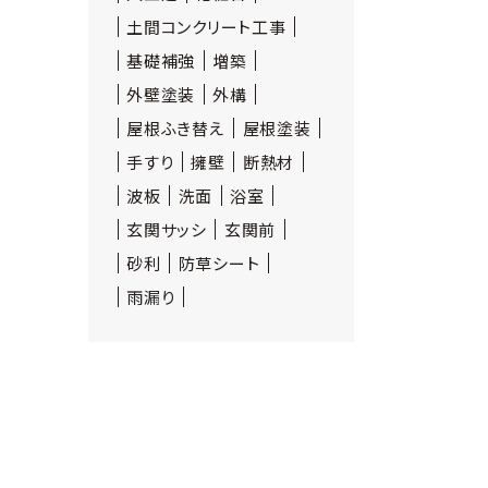
土間コンクリート工事
基礎補強
増築
外壁塗装
外構
屋根ふき替え
屋根塗装
手すり
擁壁
断熱材
波板
洗面
浴室
玄関サッシ
玄関前
砂利
防草シート
雨漏り