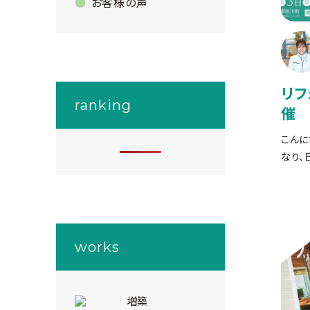
お客様の声
リフ
ranking
催
こんに
なり、
works
増築