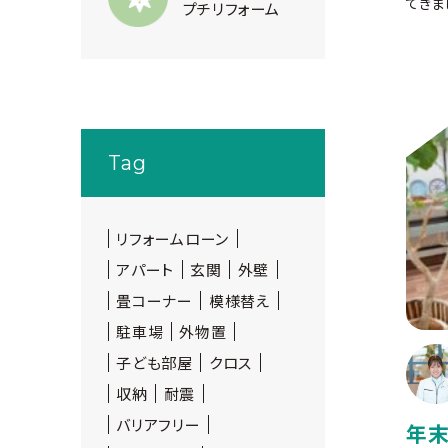
てきまし
プチリフォーム
Tag
リフォームローン
アパート
玄関
外壁
畳コーナー
模様替え
駐車場
外物置
子ども部屋
クロス
収納
耐震
バリアフリー
年