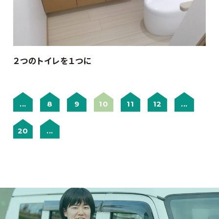
２つのトイレを１つに
...
8
9
10
11
12
...
20
...