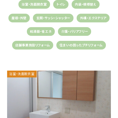
浴室・洗面脱衣室
トイレ
内装・模様替え
屋根・外壁
玄関・サッシ・シャッター
外構・エクステリア
給湯器・省エネ
介護・バリアフリー
店舗事業施設リフォーム
住まいの困ったプチリフォーム
浴室・洗面脱衣室