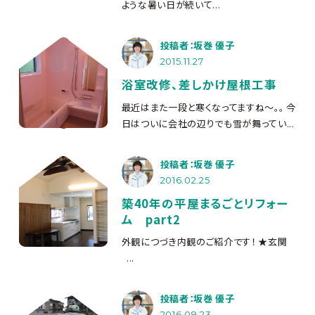
ような暑い日が続いて...
投稿者：坂巻 優子
2015.11.27
浴室改修、差しかけ屋根工事
最近はまた一段と寒くなってますね～。。 今
日はついに会社の辺りでも雪が舞ってい...
投稿者：坂巻 優子
2016.02.25
築40年の平屋まるごとリフォー
ム part2
外観につづき内観のご紹介です！ ★玄関
...
投稿者：坂巻 優子
2016.09.23