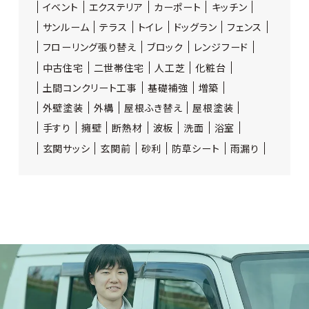
イベント
エクステリア
カーポート
キッチン
サンルーム
テラス
トイレ
ドッグラン
フェンス
フローリング張り替え
ブロック
レンジフード
中古住宅
二世帯住宅
人工芝
化粧台
土間コンクリート工事
基礎補強
増築
外壁塗装
外構
屋根ふき替え
屋根塗装
手すり
擁壁
断熱材
波板
洗面
浴室
玄関サッシ
玄関前
砂利
防草シート
雨漏り