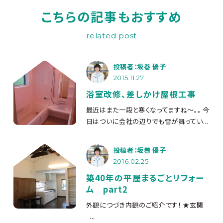
こちらの記事もおすすめ
related post
投稿者：坂巻 優子
2015.11.27
浴室改修、差しかけ屋根工事
最近はまた一段と寒くなってますね～。。 今
日はついに会社の辺りでも雪が舞ってい...
投稿者：坂巻 優子
2016.02.25
築40年の平屋まるごとリフォー
ム part2
外観につづき内観のご紹介です！ ★玄関
...