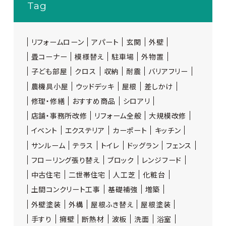
Tag
リフォームローン
アパート
玄関
外壁
畳コーナー
模様替え
駐車場
外物置
子ども部屋
クロス
収納
耐震
バリアフリー
農機具小屋
ウッドデッキ
屋根
差しかけ
修理・修繕
おすすめ商品
シロアリ
店舗・事務所改修
リフォーム全般
大規模改修
イベント
エクステリア
カーポート
キッチン
サンルーム
テラス
トイレ
ドッグラン
フェンス
フローリング張り替え
ブロック
レンジフード
中古住宅
二世帯住宅
人工芝
化粧台
土間コンクリート工事
基礎補強
増築
外壁塗装
外構
屋根ふき替え
屋根塗装
手すり
擁壁
断熱材
波板
洗面
浴室