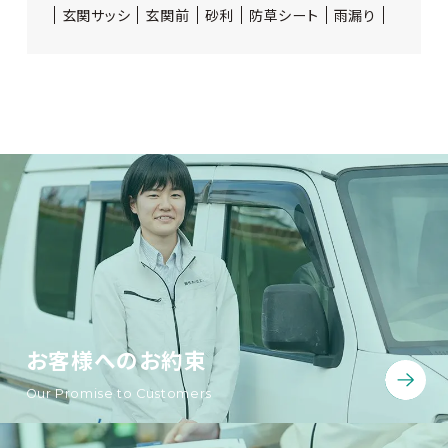
玄関サッシ
玄関前
砂利
防草シート
雨漏り
お客様へのお約束
Our Promise to Customers