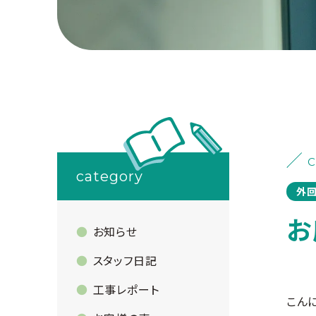
C
category
外回
お
お知らせ
スタッフ日記
工事レポート
こん