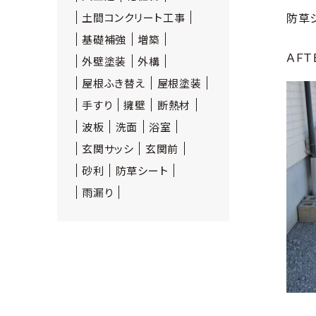
防草
土間コンクリート工事
基礎補強
増築
ＡＦＴ
外壁塗装
外構
屋根ふき替え
屋根塗装
手すり
擁壁
断熱材
波板
洗面
浴室
玄関サッシ
玄関前
砂利
防草シート
雨漏り