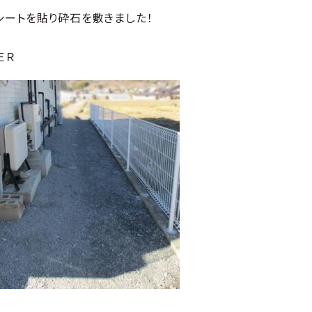
シートを貼り砕石を敷きました！
ＥＲ