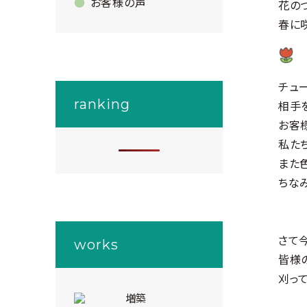
お客様の声
花の
春に
チュ
ranking
相手
お客
私た
また
ちな
さて
works
皆様
刈っ
増築