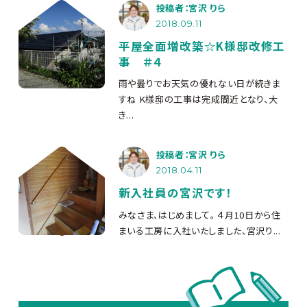
投稿者：宮沢 りら
2018.09.11
平屋全面増改築☆K様邸改修工
事 ＃４
雨や曇りでお天気の優れない日が続きま
すね
K様邸の工事は完成間近となり、大
き...
投稿者：宮沢 りら
2018.04.11
新入社員の宮沢です！
みなさま、はじめまして。 ４月10日から住
まいる工房に入社いたしました、宮沢り...