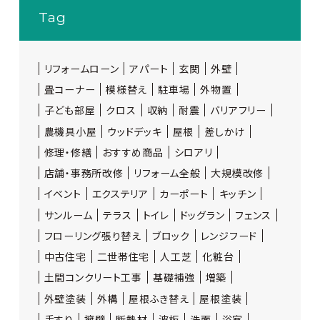
Tag
リフォームローン
アパート
玄関
外壁
畳コーナー
模様替え
駐車場
外物置
子ども部屋
クロス
収納
耐震
バリアフリー
農機具小屋
ウッドデッキ
屋根
差しかけ
修理・修繕
おすすめ商品
シロアリ
店舗・事務所改修
リフォーム全般
大規模改修
イベント
エクステリア
カーポート
キッチン
サンルーム
テラス
トイレ
ドッグラン
フェンス
フローリング張り替え
ブロック
レンジフード
中古住宅
二世帯住宅
人工芝
化粧台
土間コンクリート工事
基礎補強
増築
外壁塗装
外構
屋根ふき替え
屋根塗装
手すり
擁壁
断熱材
波板
洗面
浴室