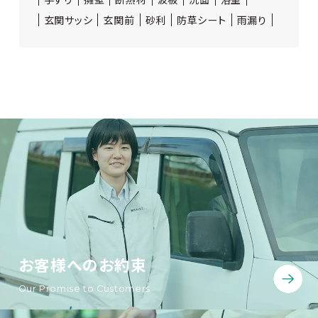
玄関サッシ
玄関前
砂利
防草シート
雨漏り
お客様へのお約束
Our Promise to Customers