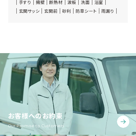
手すり
擁壁
断熱材
波板
洗面
浴室
玄関サッシ
玄関前
砂利
防草シート
雨漏り
お客様へのお約束
Our Promise to Customers