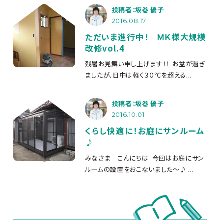
投稿者：坂巻 優子
2016.08.17
ただいま進行中！ ＭＫ様大規模
改修vol.4
残暑お見舞い申し上げます！！
お盆が過ぎ
ましたが、日中は軽く３０℃を超える...
投稿者：坂巻 優子
2016.10.01
くらし快適に！お庭にサンルーム
♪
みなさま こんにちは
今回はお庭にサン
ルームの設置をおこないました～♪ ...