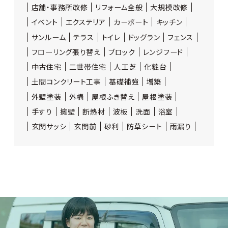
店舗・事務所改修
リフォーム全般
大規模改修
イベント
エクステリア
カーポート
キッチン
サンルーム
テラス
トイレ
ドッグラン
フェンス
フローリング張り替え
ブロック
レンジフード
中古住宅
二世帯住宅
人工芝
化粧台
土間コンクリート工事
基礎補強
増築
外壁塗装
外構
屋根ふき替え
屋根塗装
手すり
擁壁
断熱材
波板
洗面
浴室
玄関サッシ
玄関前
砂利
防草シート
雨漏り