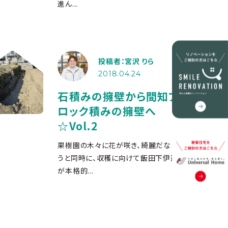
進ん...
投稿者：宮沢 りら
2018.04.24
石積みの擁壁から間知ブ
ロック積みの擁壁へ
☆Vol.2
果樹園の木々に花が咲き、綺麗だなと思
うと同時に、収穫に向けて飯田下伊那中
が本格的...