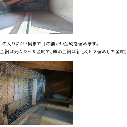
手の入りにくい奥まで目の細かい金網を留めます。
の金網は元々あった金網で、銀の金網は新しくビス留めした金網