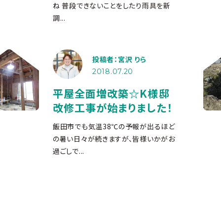
ね
普段できないことをしたり雨具を新
調...
投稿者：宮沢 りら
2018.07.20
平屋全面増改築☆K様邸
改修工事が始まりました！
飯田市でも気温38℃の予報が出るほど
の暑い日々が続きますが、皆様いかがお
過ごしで...