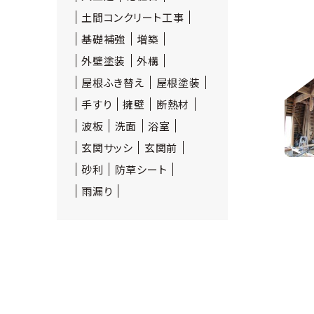
土間コンクリート工事
基礎補強
増築
外壁塗装
外構
屋根ふき替え
屋根塗装
手すり
擁壁
断熱材
波板
洗面
浴室
玄関サッシ
玄関前
砂利
防草シート
雨漏り