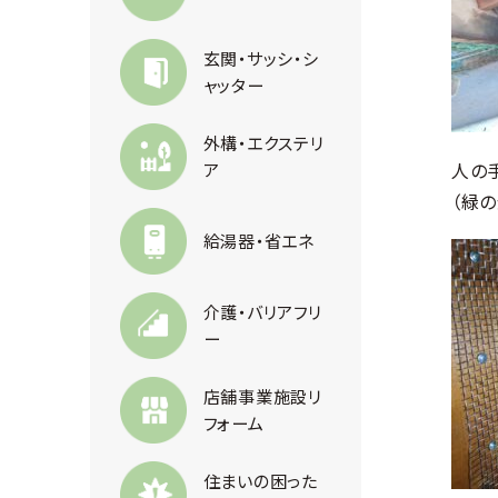
玄関・サッシ・シ
ャッター
外構・エクステリ
人の
ア
（緑
給湯器・省エネ
介護・バリアフリ
ー
店舗事業施設リ
フォーム
住まいの困った