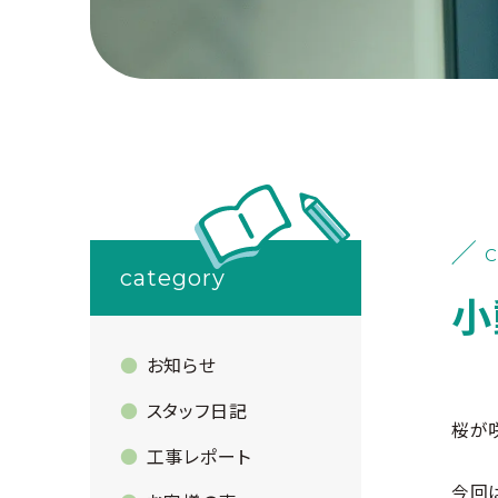
C
category
小
お知らせ
スタッフ日記
桜が
工事レポート
今回