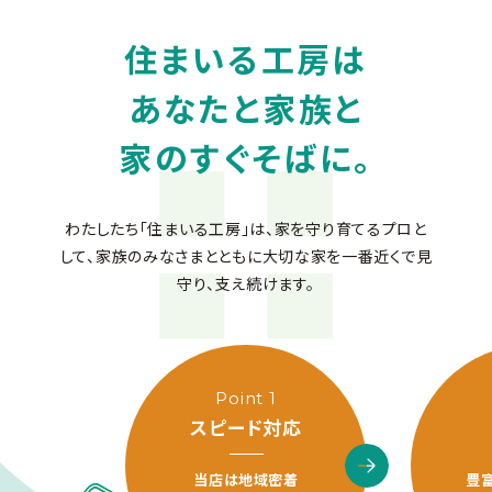
住まいる工房は
あなたと家族と
家のすぐそばに。
わたしたち「住まいる工房」は、家を守り育てるプロと
して、家族のみなさまとともに
大切な家を一番近くで見
守り、支え続けます。
Point 1
スピード対応
当店は地域密着
豊